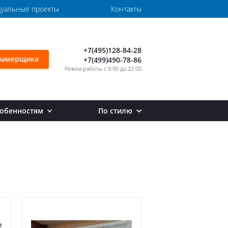
уальные проекты
Контакты
+7(495)128-84-28
замерщика
+7(499)490-78-86
Режим работы с 9:00 до 22:00
собенностям
По стилю
ила на второй этаж
Перила в стиле лофт
товые перила
Перила в стиле хай тек
орные перила
стандартные перила
рила внутренние
рила маленькие
кругленные перила
оские перила