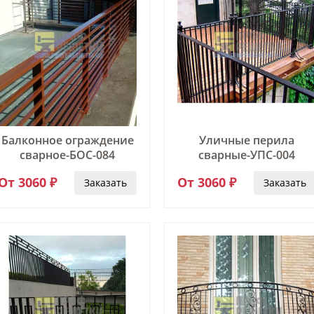
Пр
Ск
Сп
Уз
Ши
На
Ко
Балконное ограждение
Уличные перила
Уг
сварное-БОС-084
сварные-УПС-004
По
Пер
От 3060 ₽
От 3060 ₽
Заказать
Заказать
Пер
Пе