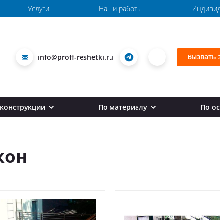
Услуги
Наши работы
Индивид
Вызвать 
info@proff-reshetki.ru
 конструкции
По материалу
По о
Вертикальные перила для лестниц
Кованые перила
Пер
Перила тросовые
Металлические перила
Го
кон
Круглые перила
С деревянным поручнем
Сб
Гнутые перила
Перила из профильной трубы
Не
Перила для поворотных лестниц
Пе
Винтовые перила
Пе
Перила для входной группы
За
Сварные перила
Пл