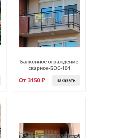
ямые перила
ладные перила
лошные перила
кие перила
рокие перила
ружные перила
мбинированные перила
Балконное ограждение
ловые перила
сварное-БОС-104
лукруглые перила
ила с 2 ригелями
От 3150 ₽
Заказать
ила с 3 ригелями
рила прямоугольные