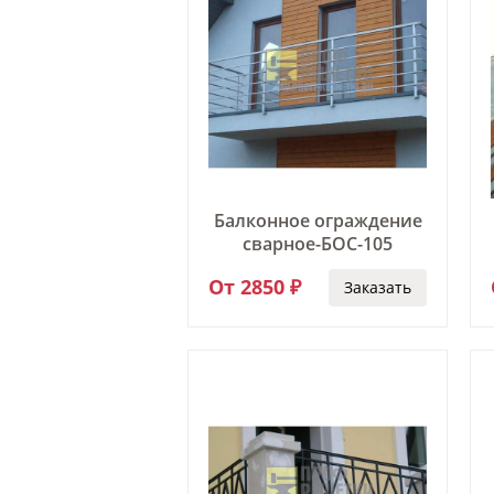
Ограждения лестничного марша
Перила для школы
Перила для детского сада
Перила для подъезда
Перила для террасы
Перила на забежные лестницы
Балконное ограждение
сварное-БОС-105
От 2850 ₽
Заказать