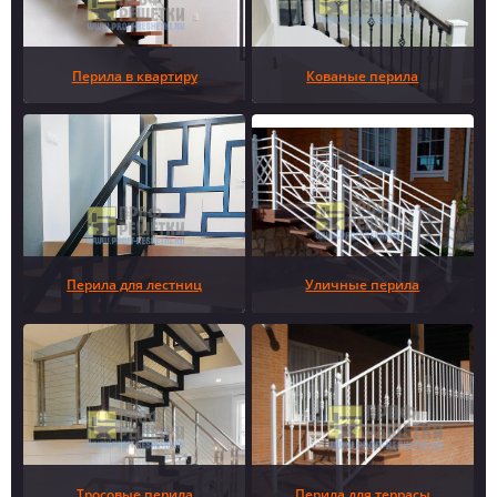
Перила в квартиру
Кованые перила
Перила для лестниц
Уличные перила
Тросовые перила
Перила для террасы