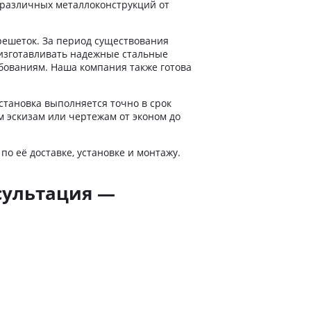
 различных металлоконструкций от
ямые перила
ладные перила
решеток. За период существования
лошные перила
изготавливать надежные стальные
бованиям. Наша компания также готова
кие перила
рокие перила
становка выполняется точно в срок
ружные перила
м эскизам или чертежам от эконом до
мбинированные перила
ловые перила
о её доставке, установке и монтажу.
лукруглые перила
ила с 2 ригелями
сультация —
ила с 3 ригелями
рила прямоугольные
и