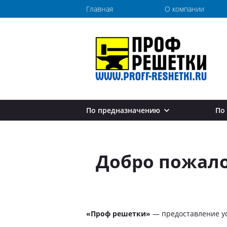
Главная
О компании
По предназначению
По
Перила для лестниц
Перила в дом
Добро пожало
Перила в квартиру
Перила в коттедж
Перила на дачу
Перила на балкон
Перила для крыльца
«Проф решетки»
— предоставление ус
Перила для улицы