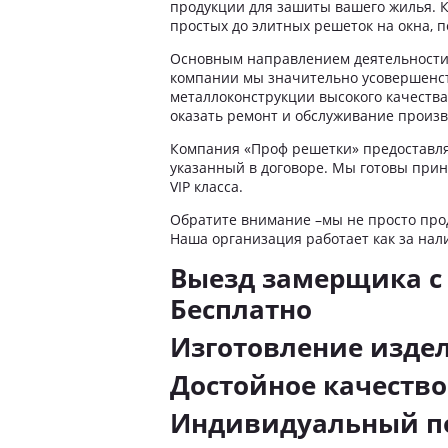
продукции для зашиты вашего жилья. 
Ограждения лестничного марша
простых до элитных решеток на окна, п
Перила для школы
Основным направлением деятельности 
Перила для детского сада
компании мы значительно усовершенс
металлоконструкции высокого качеств
Перила для подъезда
оказать ремонт и обслуживание произв
Перила для террасы
Компания «Проф решетки» предоставля
Перила на забежные лестницы
указанный в договоре. Мы готовы прин
VIP класса.
Обратите внимание –мы не просто прод
Наша организация работает как за нал
Выезд замерщика с 
Бесплатно
Изготовление изде
Достойное качество
Индивидуальный по