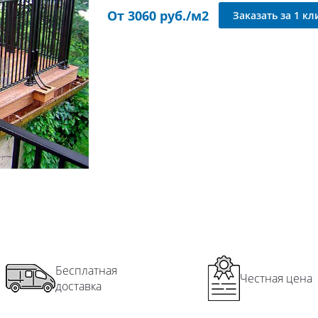
От 3060 руб./м2
Пр
Заказать за 1 кл
Ск
Сп
Уз
Ши
На
Ко
Уг
По
Пер
Пер
Пе
Бесплатная
Честная цена
доставка