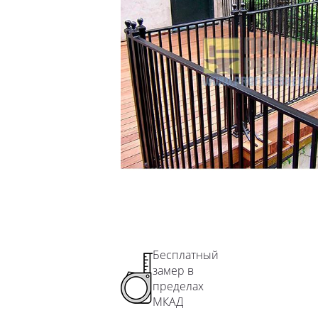
Ограждения лестничного марша
Перила для школы
Перила для детского сада
Перила для подъезда
Перила для террасы
Перила на забежные лестницы
Бесплатный
замер в
пределах
МКАД