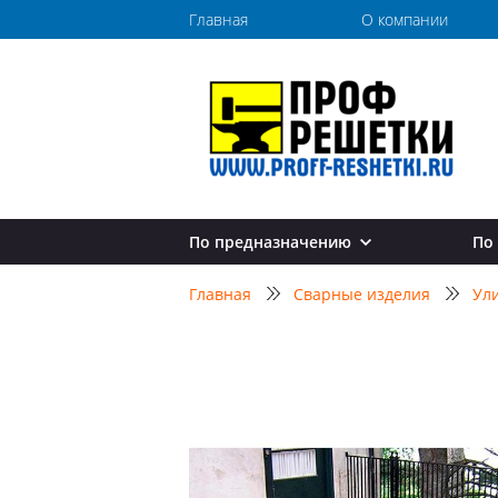
Главная
О компании
По предназначению
По
Перила для лестниц
Главная
Сварные изделия
Ул
Перила в дом
Перила в квартиру
Перила в коттедж
Перила на дачу
Перила на балкон
Перила для крыльца
Перила для улицы