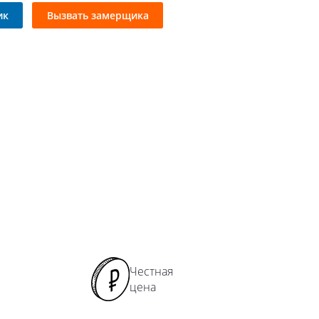
ямые перила
ик
Вызвать замерщика
ладные перила
лошные перила
кие перила
рокие перила
ружные перила
мбинированные перила
ловые перила
лукруглые перила
ила с 2 ригелями
ила с 3 ригелями
рила прямоугольные
Честная
цена