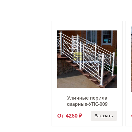
ичные перила
Уличные перила
арные-УПС-008
сварные-УПС-009
0 ₽
От 4260 ₽
Заказать
Заказать