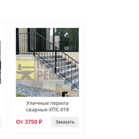
Уличные перила
Уличные пер
сварные-УПС-018
сварные-УПС-
От 3750 ₽
От 4950 ₽
Заказать
За