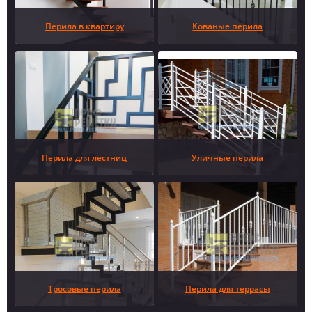
Перила в квартиру
Кованые перила
Перила для лестниц
Уличные перила
Тросовые перила
Перила для террасы