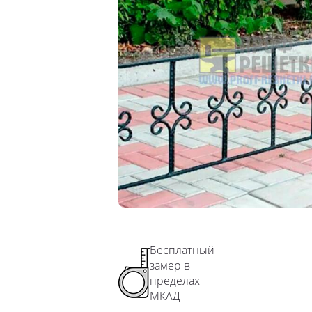
Ограждения лестничного марша
Перила для школы
Перила для детского сада
Перила для подъезда
Перила для террасы
Перила на забежные лестницы
Бесплатный
замер в
пределах
МКАД