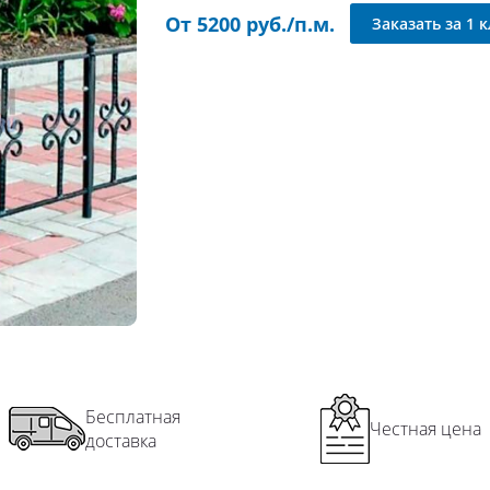
От 5200 руб./п.м.
Пр
Заказать за 1 
Ск
Сп
Уз
Ши
На
Ко
Уг
По
Пер
Пер
Пе
Бесплатная
Честная цена
доставка