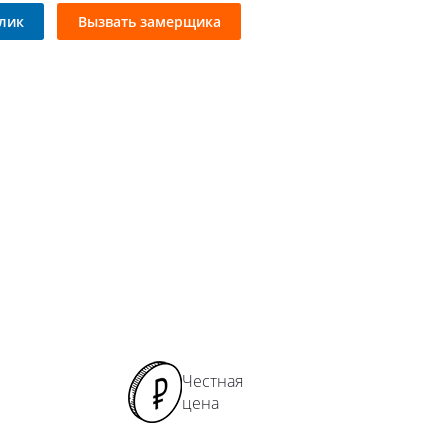
ямые перила
клик
Вызвать замерщика
ладные перила
лошные перила
кие перила
рокие перила
ружные перила
мбинированные перила
ловые перила
лукруглые перила
ила с 2 ригелями
ила с 3 ригелями
рила прямоугольные
Честная
цена