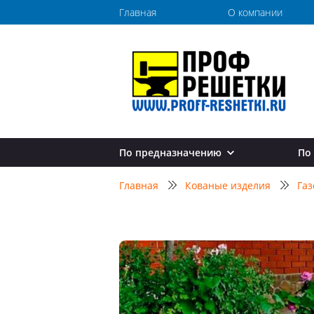
Главная
О компании
По предназначению
По
Перила для лестниц
Главная
Кованые изделия
Газ
Перила в дом
Перила в квартиру
Перила в коттедж
Перила на дачу
Перила на балкон
Перила для крыльца
Перила для улицы