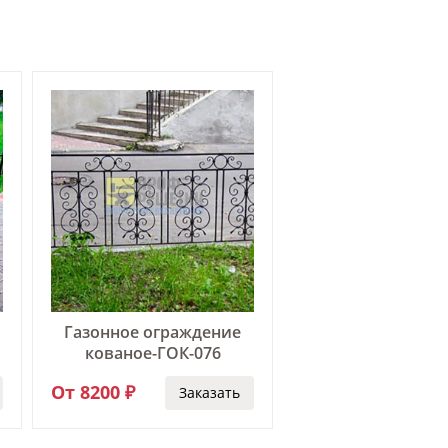
Газонное ограждение
Газонное ограж
кованое-ГОК-076
кованое-ГОК-
От 8200 ₽
От 5500 ₽
Заказать
За