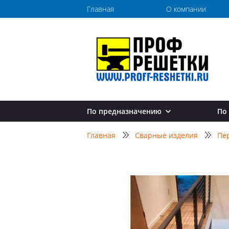
Главная
О компании
По предназначению
По
Перила для лестниц
Главная
Сварные изделия
Пе
Перила в дом
Перила в квартиру
Перила в коттедж
Перила на дачу
Перила на балкон
Перила для крыльца
Перила для улицы