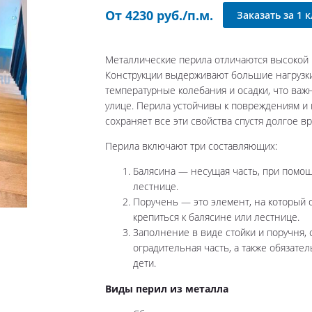
От 4230 руб./п.м.
Пр
Заказать за 1 
Ск
Сп
Металлические перила отличаются высокой
Уз
Конструкции выдерживают большие нагрузки
Ши
температурные колебания и осадки, что важ
На
улице. Перила устойчивы к повреждениям и
сохраняет все эти свойства спустя долгое вр
Ко
Уг
Перила включают три составляющих:
По
Балясина — несущая часть, при помощ
Пер
лестнице.
Пер
Поручень — это элемент, на который 
Пе
крепиться к балясине или лестнице.
Заполнение в виде стойки и поручня,
оградительная часть, а также обязате
дети.
Виды перил из металла