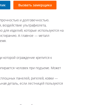
ямые перила
клик
Вызвать замерщика
ладные перила
лошные перила
 прочностью и долговечностью.
кие перила
, воздействие ультрафиолета,
рокие перила
но для изделий, которые используются на
ружные перила
 истиранию. А главное — металл
емя.
мбинированные перила
ловые перила
лукруглые перила
и которой ограждение крепится к
ила с 2 ригелями
ила с 3 ригелями
опирается человек при подъеме. Может
рила прямоугольные
 сплошных панелей, ригелей, ковки —
льная деталь, если лестницей пользуются