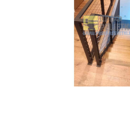
Ограждения лестничного марша
Перила для школы
Перила для детского сада
Перила для подъезда
Перила для террасы
Перила на забежные лестницы