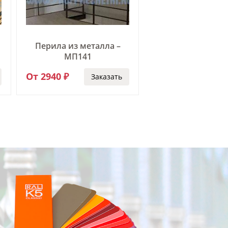
Тросовые
Перила из металла –
металлические 
МП141
ТМП-073
От 2940 ₽
От 4020 ₽
Заказать
За