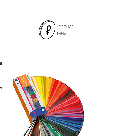
Честная
цена
а
в