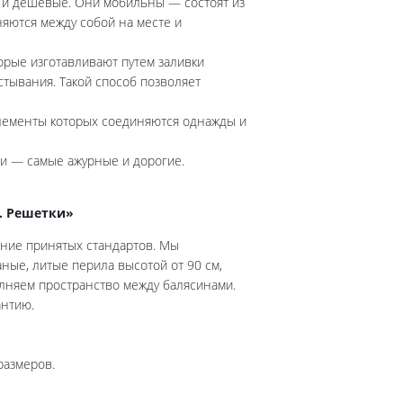
 и дешевые. Они мобильны — состоят из
яются между собой на месте и
орые изготавливают путем заливки
стывания. Такой способ позволяет
элементы которых соединяются однажды и
ми — самые ажурные и дорогие.
. Решетки»
ние принятых стандартов. Мы
ные, литые перила высотой от 90 см,
лняем пространство между балясинами.
антию.
размеров.