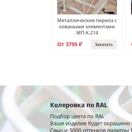
Металлические перила с
коваными элементами
 сварные СП-158
МП-К-214
0 ₽
От 3795 ₽
Заказать
Заказать
Колеровка по RAL
Подбор цвета по RAL
Ваше изделие будет окрашено 
Свыше 5000 оттенков палитры 