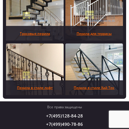
Тросовые перила
Перила для террасы
Перила в стиле лофт
Перила в стиле Хай Тек
Все права защищены
+7(495)128-84-28
+7(499)490-78-86