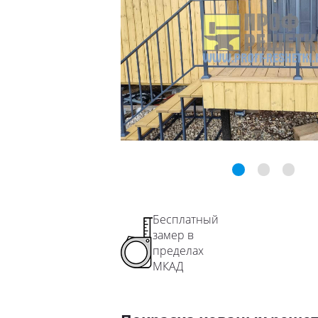
Ограждения лестничного марша
Перила для школы
Перила для детского сада
Перила для подъезда
Перила для террасы
Перила на забежные лестницы
Бесплатный
замер в
пределах
МКАД