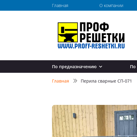
Главная
О компании
По предназначению
По
Перила для лестниц
Главная
Перила сварные СП-071
Перила в дом
Перила в квартиру
Перила в коттедж
Перила на дачу
Перила на балкон
Перила для крыльца
Перила для улицы