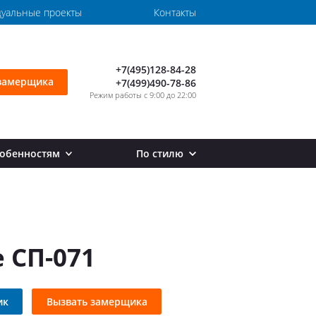
уальные проекты
Контакты
+7(495)128-84-28
замерщика
+7(499)490-78-86
Режим работы с 9:00 до 22:00
собенностям
По стилю
ила на второй этаж
Перила в стиле лофт
товые перила
Перила в стиле хай тек
орные перила
стандартные перила
 СП-071
рила внутренние
рила маленькие
кругленные перила
ик
Вызвать замерщика
оские перила