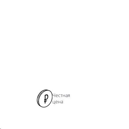
ямые перила
ладные перила
лошные перила
кие перила
рокие перила
ружные перила
мбинированные перила
ловые перила
лукруглые перила
ила с 2 ригелями
ила с 3 ригелями
рила прямоугольные
Честная
цена