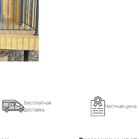
Пр
Ск
Сп
Уз
Ши
На
Ко
Уг
По
Пер
Пер
Пе
Бесплатная
Честная цена
доставка