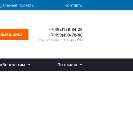
уальные проекты
Контакты
+7(495)128-84-28
замерщика
+7(499)490-78-86
Режим работы с 9:00 до 22:00
собенностям
По стилю
ила на второй этаж
Перила в стиле лофт
товые перила
Перила в стиле хай тек
орные перила
стандартные перила
рила внутренние
рила маленькие
кругленные перила
оские перила