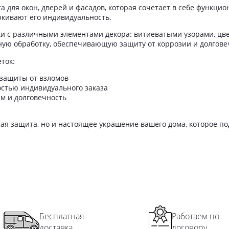
 для окон, дверей и фасадов, которая сочетает в себе функцио
Пр
кивают его индивидуальность.
Ск
и с различными элементами декора: витиеватыми узорами, ц
Сп
ую обработку, обеспечивающую защиту от коррозии и долговеч
Уз
ток:
Ши
На
 защиты от взломов
стью индивидуального заказа
Ко
ям и долговечность
Уг
По
ная защита, но и настоящее украшение вашего дома, которое по
Пер
Пер
Пе
Бесплатная
Работаем по
доставка
договору