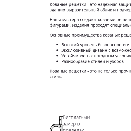
Кованые решетки - это надежная защита
Ограждения лестничного марша
зданию выразительный облик и подчер
Перила для школы
Наши мастера создают кованые решетк
Перила для детского сада
фигурами. Изделия проходят специальн
Перила для подъезда
Основные преимущества кованых реше
Перила для террасы
Перила на забежные лестницы
Высокий уровень безопасности и
Эксклюзивный дизайн с возможно
Устойчивость к погодным услови
Разнообразие стилей и узоров
Кованые решетки - это не только проч
стиль.
Бесплатный
замер в
пределах