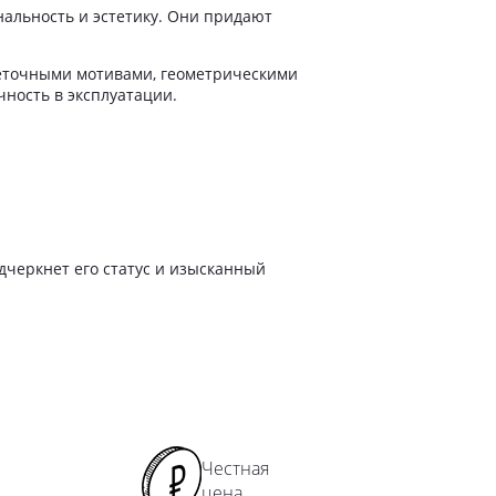
нальность и эстетику. Они придают
ямые перила
ладные перила
веточными мотивами, геометрическими
лошные перила
ность в эксплуатации.
кие перила
рокие перила
ружные перила
мбинированные перила
ловые перила
лукруглые перила
дчеркнет его статус и изысканный
ила с 2 ригелями
ила с 3 ригелями
рила прямоугольные
Честная
цена