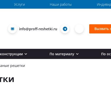
Услуги
Наши работы
Индивид
Вызвать 
info@proff-reshetki.ru
 конструкции
По материалу
По о
Вертикальные перила для лестниц
Кованые перила
Пер
ваные решетки
Перила тросовые
Металлические перила
Го
тки
Круглые перила
С деревянным поручнем
Сб
Гнутые перила
Перила из профильной трубы
Не
Перила для поворотных лестниц
Пе
Винтовые перила
Пе
Перила для входной группы
За
Сварные перила
Пл