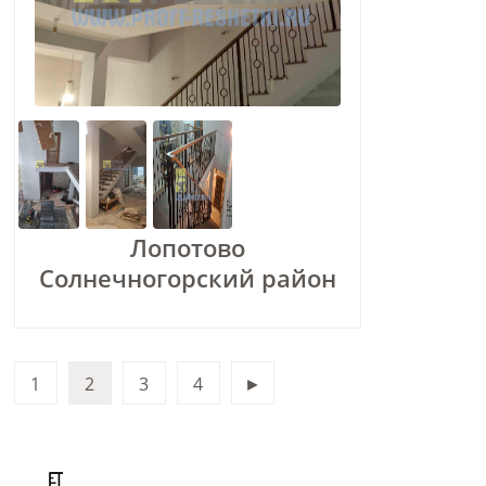
Лопотово
Солнечногорский район
1
2
3
4
►