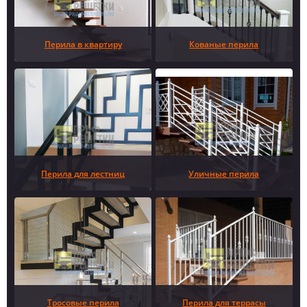
Перила в квартиру
Кованые перила
Перила для лестниц
Уличные перила
Тросовые перила
Перила для террасы